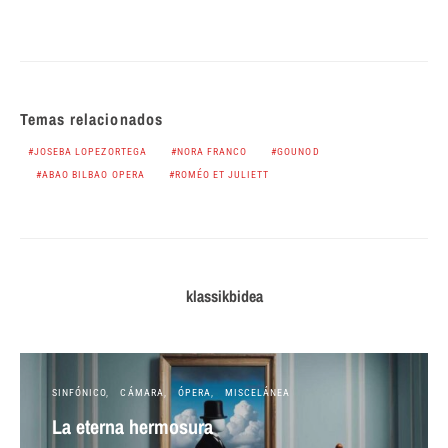
Temas relacionados
JOSEBA LOPEZORTEGA
NORA FRANCO
GOUNOD
ABAO BILBAO OPERA
ROMÉO ET JULIETT
klassikbidea
SINFÓNICO
CÁMARA
ÓPERA
MISCELÁNEA
La eterna hermosura