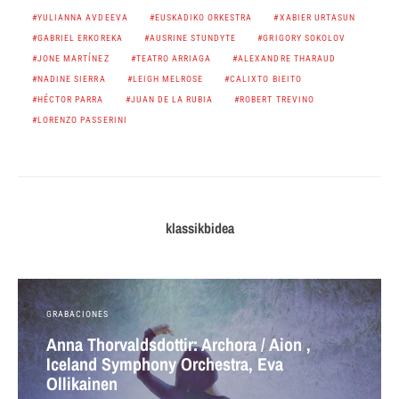
YULIANNA AVDEEVA
EUSKADIKO ORKESTRA
XABIER URTASUN
GABRIEL ERKOREKA
AUSRINE STUNDYTE
GRIGORY SOKOLOV
JONE MARTÍNEZ
TEATRO ARRIAGA
ALEXANDRE THARAUD
NADINE SIERRA
LEIGH MELROSE
CALIXTO BIEITO
HÉCTOR PARRA
JUAN DE LA RUBIA
ROBERT TREVINO
LORENZO PASSERINI
klassikbidea
GRABACIONES
Anna Thorvaldsdottir: Archora / Aion ,
Iceland Symphony Orchestra, Eva
Ollikainen