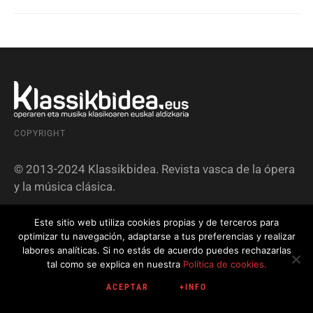
COPYRIGHT
© 2013-2024 Klassikbidea. Revista vasca de la ópera
y la música clásica.
Este sitio web utiliza cookies propias y de terceros para
AVISO LEGAL
optimizar tu navegación, adaptarse a tus preferencias y realizar
labores analíticas. Si no estás de acuerdo puedes rechazarlas
tal como se explica en nuestra
Política de cookies.
Todos los contenidos de esta revista están
protegidos por la legislación vigente en materia de
ACEPTAR
+INFO
propiedad intelectual. El empleo de los materiales,