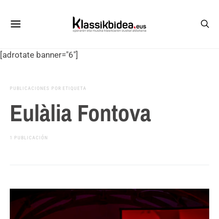
[adrotate banner="6"]
PUBLICACIONES POR ETIQUETA
Eulàlia Fontova
1 PUBLICACIÓN