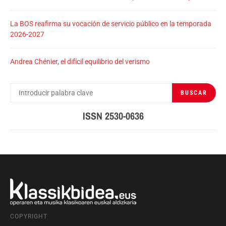
La BOS reafirma su vocación de servicio público en la temporada
2026-2027
Andrea Chénier, el difícil equilibrio del verismo
BUSCAR
BUSCAR
POR:
ISSN 2530-0636
COPYRIGHT