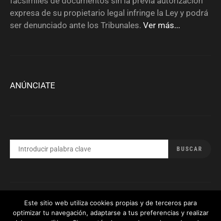
facsímiles de documentos sin la previa autorización
expresa de su propietario legal infringe la Ley y podrá
ser denunciado ante los Tribunales.
Ver más...
ANÚNCIATE
BUSCAR
BUSCAR
POR:
Este sitio web utiliza cookies propias y de terceros para
#
Política de privacidad
optimizar tu navegación, adaptarse a tus preferencias y realizar