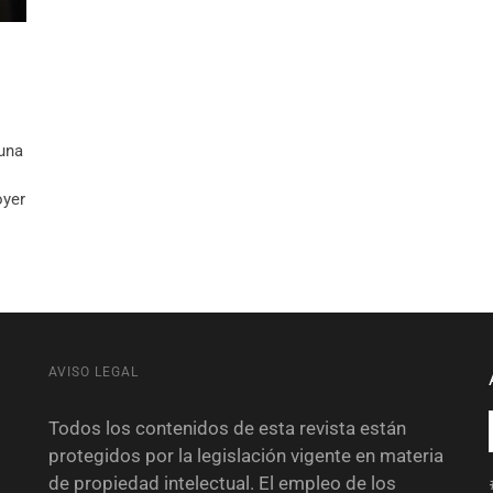
una
oyer
AVISO LEGAL
Todos los contenidos de esta revista están
protegidos por la legislación vigente en materia
de propiedad intelectual. El empleo de los