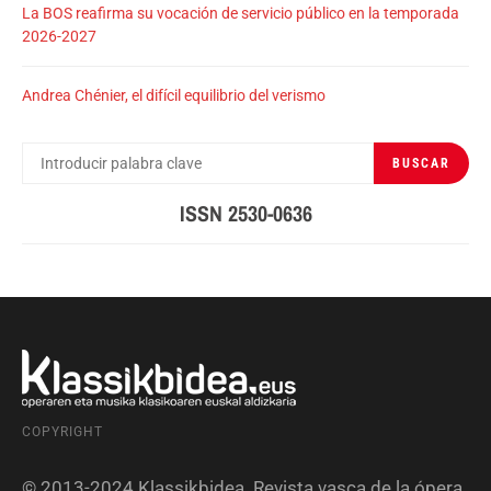
La BOS reafirma su vocación de servicio público en la temporada
2026-2027
Andrea Chénier, el difícil equilibrio del verismo
BUSCAR
BUSCAR
POR:
ISSN 2530-0636
COPYRIGHT
© 2013-2024 Klassikbidea. Revista vasca de la ópera