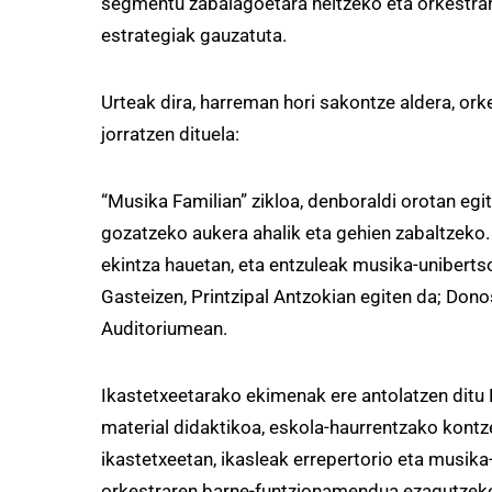
segmentu zabalagoetara heltzeko eta orkestrare
estrategiak gauzatuta.
Urteak dira, harreman hori sakontze aldera, or
jorratzen dituela:
“Musika Familian” zikloa, denboraldi orotan egi
gozatzeko aukera ahalik eta gehien zabaltzeko. 
ekintza hauetan, eta entzuleak musika-uniberts
Gasteizen, Printzipal Antzokian egiten da; Donos
Auditoriumean.
Ikastetxeetarako ekimenak ere antolatzen dit
material didaktikoa, eskola-haurrentzako kontz
ikastetxeetan, ikasleak errepertorio eta musika-
orkestraren barne-funtzionamendua ezagutzeko