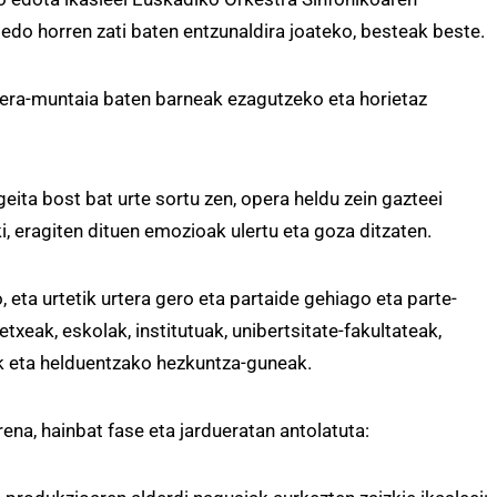
do horren zati baten entzunaldira joateko, besteak beste.
era-muntaia baten barneak ezagutzeko eta horietaz
ta bost bat urte sortu zen, opera heldu zein gazteei
, eragiten dituen emozioak ulertu eta goza ditzaten.
eta urtetik urtera gero eta partaide gehiago eta parte-
txeak, eskolak, institutuak, unibertsitate-fakultateak,
k eta helduentzako hezkuntza-guneak.
na, hainbat fase eta jardueratan antolatuta: