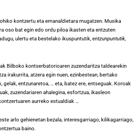
 ohiko kontzertu eta emanaldietara mugatzen. Musika
ra oso bat egin edo ordu piloa ikasten eta entzuten
dugu, ulertu eta bestelako ikuspuntutik,
entzunpuntutik
,
k Bilboko kontserbatorioaren zuzendaritza taldearekin
tza irakurrita, atzera egin nuen, ezinbestean, bertako
k, gelak, entzunaretoa, … eta, batez ere, entseguak. Koroak
uak, zuzendariaren ahalegina, esfortzua, ikasleon
 kontzertuaren aurreko estualdiak …
te arlo gehienetan bezala, interesgarriago, kilikagarriago,
ontzertua baino.