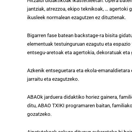
Hitzaldi didaktikoak ikastetxeetan. Opera baten
jantziak, atrezzoa, ekipo teknikoak, … agertoki 
ikusleek normalean ezagutzen ez dituztenak.
Bigarren fase batean backstage-ra bisita gidatu
elementuak testuinguruan ezagutu eta espazio f
entsegu-aretoak eta agertokia, dekoratuak eta 
Azkenik entseguetara eta ekola-emanaldietara 
jarraitu eta ezagutzeko.
ABAOk jarduera didaktiko horiez gainera, famil
ditu, ABAO TXIKI programaren baitan, familiako 
gozatzeko.