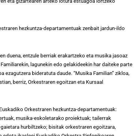
n eta gizartearen arteko lotura estuagoa lortzeko
kestraren hezkuntza-departamentuak zenbait jardun-ildo
ten duena, entzule berriak erakartzeko eta musika jasoaz
Familiarekin, lagunekin edo gelakideekin har daiteke parte
oa ezagutzera bideratuta daude. “Musika Familian” zikloa,
tian, berriz, Orkestraren egoitzan eta Kursaal
u Euskadiko Orkestraren hezkuntza-departamentuak:
ertuak, musika-eskoletarako proiektuak; tailerrak
gaietara hurbiltzeko; bisitak orkestraren egoitzara,
 edota ikasleei Euskadiko Orkestra Sinfonikoaren