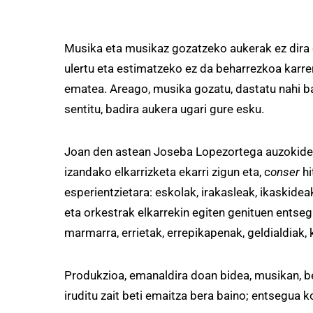
Musika eta musikaz gozatzeko aukerak ez dira
ulertu eta estimatzeko ez da beharrezkoa karre
ematea. Areago, musika gozatu, dastatu nahi ba
sentitu, badira aukera ugari gure esku.
Joan den astean Joseba Lopezortega auzokidea
izandako elkarrizketa ekarri zigun eta, c
onser
hi
esperientzietara: eskolak, irakasleak, ikaskidea
eta orkestrak elkarrekin egiten genituen entseg
marmarra, errietak, errepikapenak, geldialdiak,
Produkzioa, emanaldira doan bidea, musikan, bes
iruditu zait beti emaitza bera baino; entsegua k