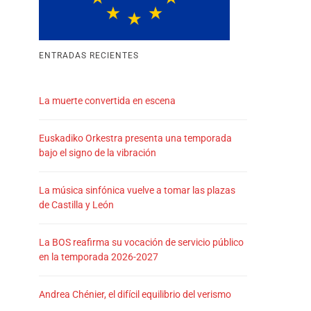
ENTRADAS RECIENTES
La muerte convertida en escena
Euskadiko Orkestra presenta una temporada
bajo el signo de la vibración
La música sinfónica vuelve a tomar las plazas
de Castilla y León
La BOS reafirma su vocación de servicio público
en la temporada 2026-2027
Andrea Chénier, el difícil equilibrio del verismo