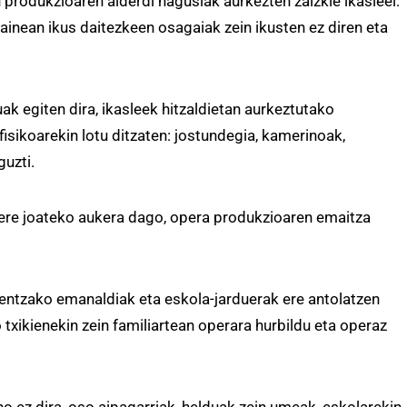
 produkzioaren alderdi nagusiak aurkezten zaizkie ikasleei:
gainean ikus daitezkeen osagaiak zein ikusten ez diren eta
ak egiten dira, ikasleek hitzaldietan aurkeztutako
isikoarekin lotu ditzaten: jostundegia, kamerinoak,
guzti.
ere joateko aukera dago, opera produkzioaren emaitza
ientzako emanaldiak eta eskola-jarduerak ere antolatzen
txikienekin zein familiartean operara hurbildu eta operaz