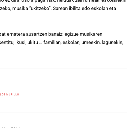
o ez dira, oso aipagarriak, helduak zein umeak, eskolarekin
eko, musika “ukitzeko”. Sarean ibilita edo eskolan eta
.
 bat ematera ausartzen banaiz: egizue musikaren
ntitu, ikusi, ukitu … familian, eskolan, umeekin, lagunekin,
LOS MURILLO