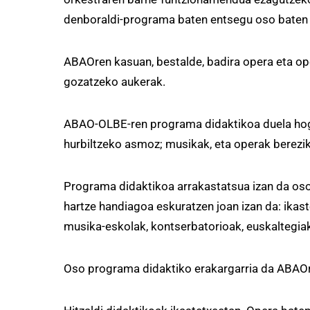
denboraldi-programa baten entsegu oso baten e
ABAOren kasuan, bestalde, badira opera eta op
gozatzeko aukerak.
ABAO-OLBE-ren programa didaktikoa duela hogei
hurbiltzeko asmoz; musikak, eta operak bereziki
Programa didaktikoa arrakastatsua izan da oso, 
hartze handiagoa eskuratzen joan izan da: ikaste
musika-eskolak, kontserbatorioak, euskaltegia
Oso programa didaktiko erakargarria da ABAOre