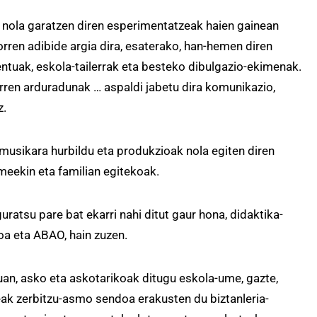
u, nola garatzen diren esperimentatzeak haien gainean
orren adibide argia dira, esaterako, han-hemen diren
ntuak, eskola-tailerrak eta besteko dibulgazio-ekimenak.
rren arduradunak … aspaldi jabetu dira komunikazio,
z.
 musikara hurbildu eta produkzioak nola egiten diren
meekin eta familian egitekoak.
tsu pare bat ekarri nahi ditut gaur hona, didaktika-
oa eta ABAO, hain zuzen.
an, asko eta askotarikoak ditugu eskola-ume, gazte,
eak zerbitzu-asmo sendoa erakusten du biztanleria-