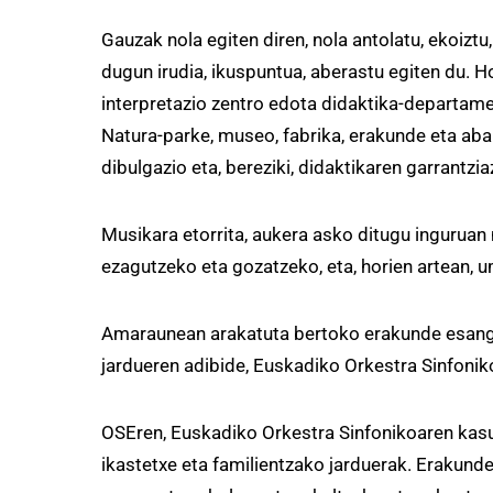
Gauzak nola egiten diren, nola antolatu, ekoizt
dugun irudia, ikuspuntua, aberastu egiten du. H
interpretazio zentro edota didaktika-departame
Natura-parke, museo, fabrika, erakunde eta aba
dibulgazio eta, bereziki, didaktikaren garrantzia
Musikara etorrita, aukera asko ditugu inguruan
ezagutzeko eta gozatzeko, eta, horien artean, u
Amaraunean arakatuta bertoko erakunde esangura
jardueren adibide, Euskadiko Orkestra Sinfonik
OSEren, Euskadiko Orkestra Sinfonikoaren kasu
ikastetxe eta familientzako jarduerak. Erakund