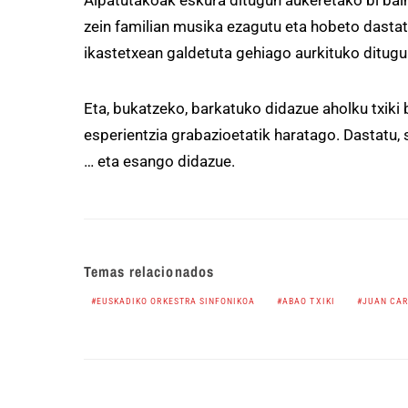
Aipatutakoak eskura ditugun aukeretako bi bain
zein familian musika ezagutu eta hobeto dastatz
ikastetxean galdetuta gehiago aurkituko ditugu
Eta, bukatzeko, barkatuko didazue aholku txiki
esperientzia grabazioetatik haratago. Dastatu, se
… eta esango didazue.
Temas relacionados
EUSKADIKO ORKESTRA SINFONIKOA
ABAO TXIKI
JUAN CAR