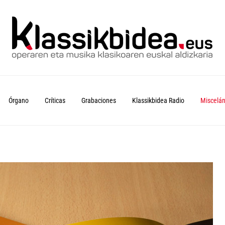
Órgano
Críticas
Grabaciones
Klassikbidea Radio
Miscelá