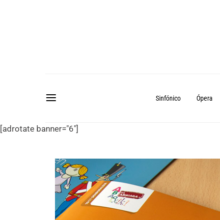
Sinfónico
Ópera
[adrotate banner="6"]