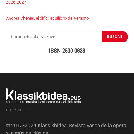
2026-2027
Andrea Chénier, el difícil equilibrio del verismo
BUSCAR
BUSCAR
POR:
ISSN 2530-0636
COPYRIGHT
© 2013-2024 Klassikbidea. Revista vasca de la ópera
y la música clásica.