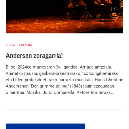
ÓPERA
EUSKERA
Andersen zoragarria!
Bilbo, 2024ko martxoaren 3a, igandea. Arriaga antzokia.
Ahatetxo itsusia, ganbera-orkestrarako, txotxongiloetarako
eta bideo-proiekzioetarako narrazio musikala, Hans Christian
Andersenen “Den grimme ælling” (1843) ipuin ezagunean
oinarritua. Musika, Jordi Cornudella. Aktore titiriteroak…