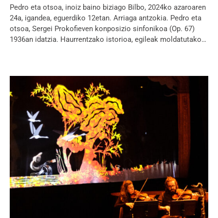
Pedro eta otsoa, inoiz baino biziago Bilbo, 2024ko azaroaren
24a, igandea, eguerdiko 12etan. Arriaga antzokia. Pedro eta
otsoa, Sergei Prokofieven konposizio sinfonikoa (Op. 67)
1936an idatzia. Haurrentzako istorioa, egileak moldatutako…