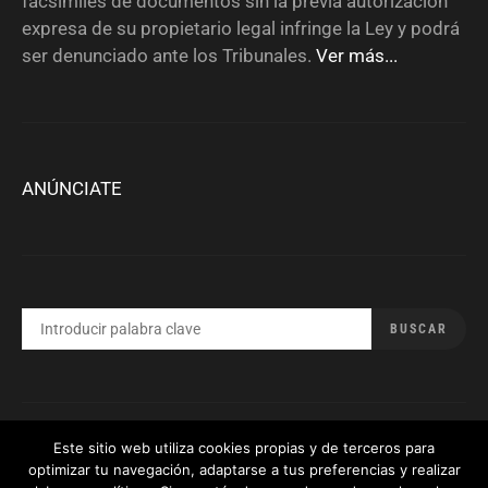
facsímiles de documentos sin la previa autorización
expresa de su propietario legal infringe la Ley y podrá
ser denunciado ante los Tribunales.
Ver más...
ANÚNCIATE
BUSCAR
BUSCAR
POR:
Este sitio web utiliza cookies propias y de terceros para
#
Política de privacidad
optimizar tu navegación, adaptarse a tus preferencias y realizar