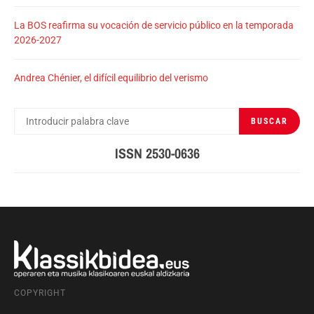
La BOS reafirma su vocación de servicio público en la temporada
2026-2027
Andrea Chénier, el difícil equilibrio del verismo
BUSCAR
BUSCAR
POR:
ISSN 2530-0636
COPYRIGHT