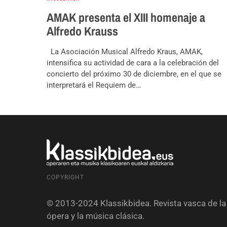
AMAK presenta el XIII homenaje a
Alfredo Krauss
La Asociación Musical Alfredo Kraus, AMAK,
intensifica su actividad de cara a la celebración del
concierto del próximo 30 de diciembre, en el que se
interpretará el Requiem de…
COPYRIGHT
© 2013-2024 Klassikbidea. Revista vasca de la
ópera y la música clásica.