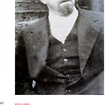
z
ad
MISCELÁNEA