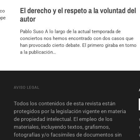
El derecho y el respeto a la voluntad del
sco
autor
ppe
Pablo Suso A lo largo de la actual temporada de
conciertos nos hemos encontrado con dos casos que
han provocado cierto debate. El primero giraba en torno
a la publicación…
AVISO LEGAL
Todos los contenidos de esta revista están
protegidos por la legislación vigente en materia
de propiedad intelectual. El empleo de los
materiales, incluyendo textos, grafismos,
fotografías y/o facsímiles de documentos sin