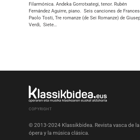
Filarmónica. Andeka Gorrotxategi, tenor. Rubén
Fernández Aguirre, piano. Seis canciones de France
Paolo Tosti, Tre romanze (de Sei Romanze) de Giuse
Verdi, Siete…
COPYRIGHT
© 2013-2024 Klassikbidea. Revista vasca de la
ópera y la música clásica.